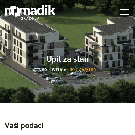
U
p
i
t
z
a
s
t
a
n
NASLOVNA
UPIT ZA STAN
V
a
š
i
p
o
d
a
c
i