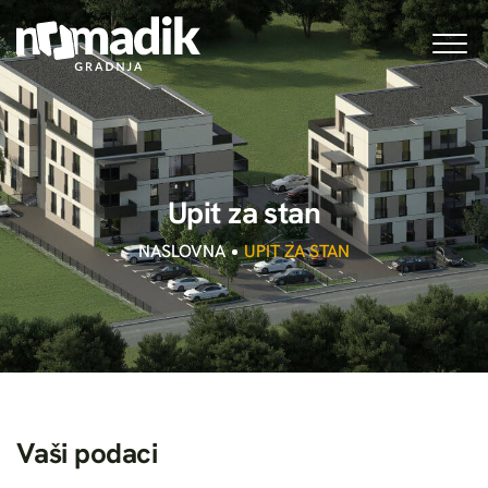
U
p
i
t
z
a
s
t
a
n
NASLOVNA
UPIT ZA STAN
V
a
š
i
p
o
d
a
c
i