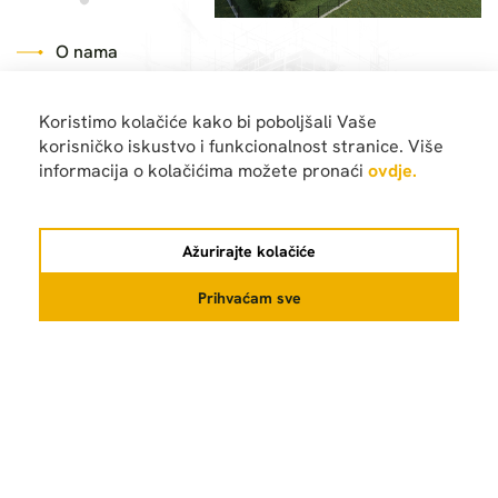
O nama
V
a
š
p
a
r
t
n
e
r
u
i
z
g
r
a
d
n
j
i
s
n
o
v
a
Koristimo kolačiće kako bi poboljšali Vaše
Specijalizirani smo za gradnju vrhunskih stanova, radimo
korisničko iskustvo i funkcionalnost stranice. Više
s najkvalitetnijim materijalima kao i modernim
informacija o kolačićima možete pronaći
ovdje.
tehnikama. Naš tim stručnjaka je tu da vam pomogne
odabrati idealan dom i pobrinut će se za jednostavan i
siguran proces kupnje.
Ažurirajte kolačiće
Stručnost i iskustvo
Prihvaćam sve
Pouzdanost i kvaliteta
Kompletna usluga
Pročitajte više
Pošaljite nam email