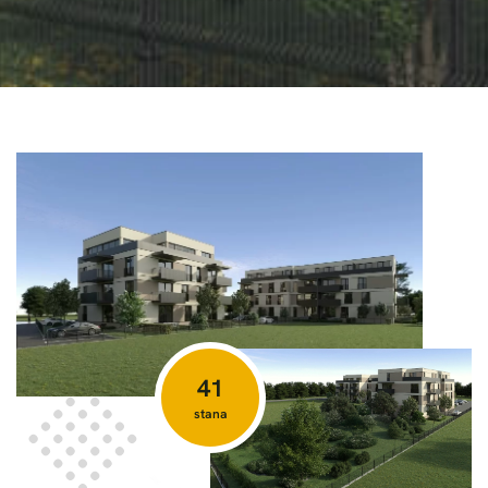
43
stana