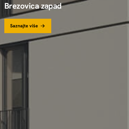
B
r
e
z
o
v
i
c
a
z
a
p
a
d
Saznajte više