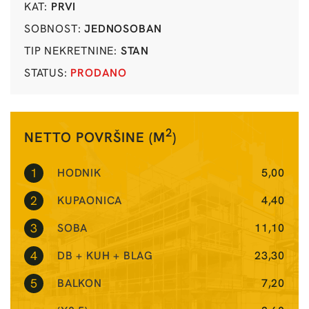
KAT:
PRVI
SOBNOST:
JEDNOSOBAN
TIP NEKRETNINE:
STAN
STATUS:
PRODANO
2
NETTO POVRŠINE (M
)
1
HODNIK
5,00
2
KUPAONICA
4,40
3
SOBA
11,10
4
DB + KUH + BLAG
23,30
5
BALKON
7,20