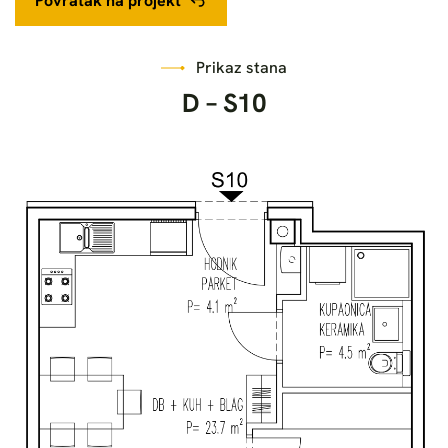
Povratak na projekt
Prikaz stana
D
–
S
1
0