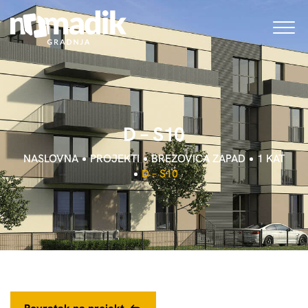
D
–
S
1
0
NASLOVNA
PROJEKTI
BREZOVICA ZAPAD
1 KAT
D – S10