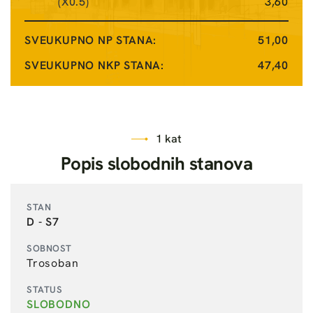
(X0.5)
3,60
SVEUKUPNO NP STANA:
51,00
SVEUKUPNO NKP STANA:
47,40
1 kat
P
o
p
i
s
s
l
o
b
o
d
n
i
h
s
t
a
n
o
v
a
D - S7
Trosoban
SLOBODNO