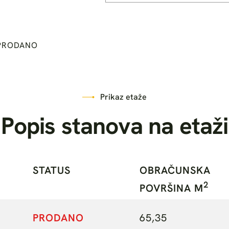
PRODANO
Prikaz etaže
P
o
p
i
s
s
t
a
n
o
v
a
n
a
e
t
a
ž
i
STATUS
OBRAČUNSKA
2
POVRŠINA M
PRODANO
65,35