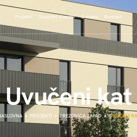
Projekti
Slobodni stanovi
O nama
Kontakt
U
v
u
č
e
n
i
k
a
t
NASLOVNA
PROJEKTI
BREZOVICA ZAPAD
UVUČENI KA