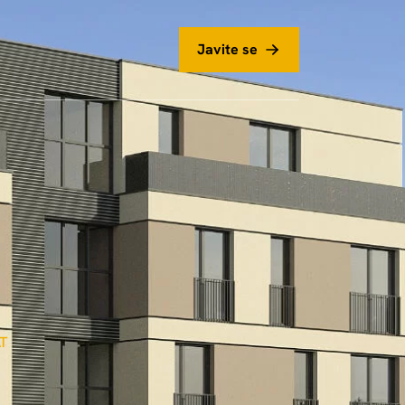
Javite se
T