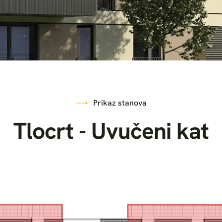
Prikaz stanova
T
l
o
c
r
t
-
U
v
u
č
e
n
i
k
a
t