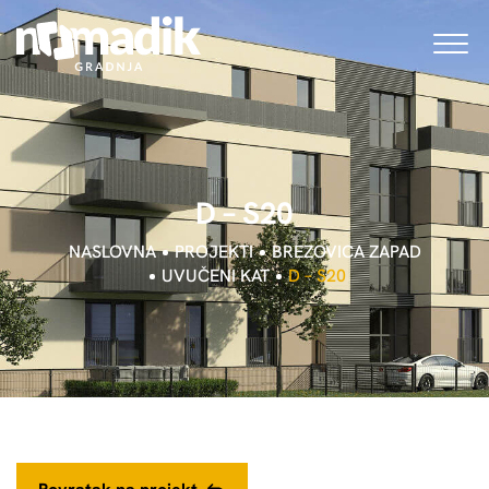
D
–
S
2
0
NASLOVNA
PROJEKTI
BREZOVICA ZAPAD
UVUČENI KAT
D – S20