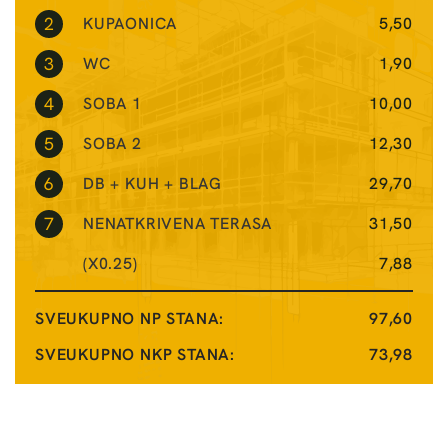
2
KUPAONICA
5,50
3
WC
1,90
4
SOBA 1
10,00
5
SOBA 2
12,30
6
DB + KUH + BLAG
29,70
7
NENATKRIVENA TERASA
31,50
(X0.25)
7,88
SVEUKUPNO NP STANA:
97,60
SVEUKUPNO NKP STANA:
73,98