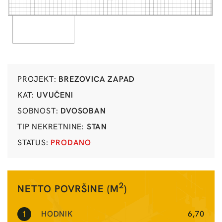
PROJEKT:
BREZOVICA ZAPAD
KAT:
UVUČENI
SOBNOST:
DVOSOBAN
TIP NEKRETNINE:
STAN
STATUS:
PRODANO
2
NETTO POVRŠINE (M
)
1
HODNIK
6,70