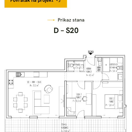
Povratak na projekt
Prikaz stana
D
–
S
2
0